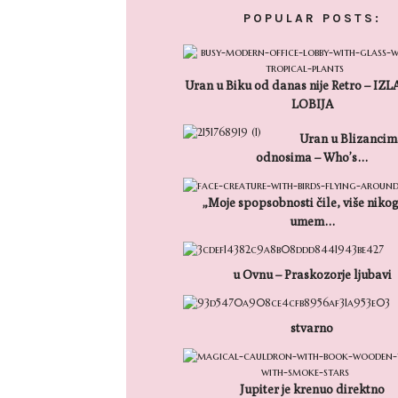
POPULAR POSTS:
Uran u Biku od danas nije Retro – IZ
LOBIJA
Uran u Blizancim
odnosima – Who’s…
„Moje spopsobnosti čile, više niko
umem…
u Ovnu – Praskozorje ljubavi
stvarno
Jupiter je krenuo direktno