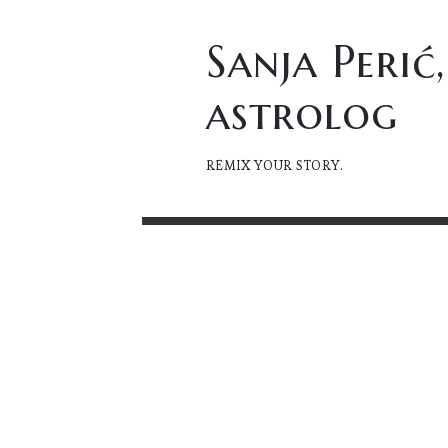
Sanja
Sanja Perić,
Perić,
astrolog
astrolog
REMIX YOUR STORY.