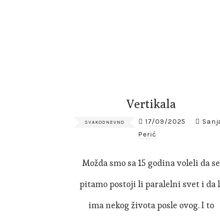
Vertikala
17/09/2025
Sanj
SVAKODNEVNO
Perić
Možda smo sa 15 godina voleli da s
pitamo postoji li paralelni svet i da l
ima nekog života posle ovog. I to