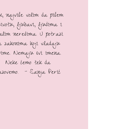
ak, najviše volim da pišem
životu, ljubavi, ljudima i
talim neredima. U potrazi
a zakonima koji vladaju
vime. Nemaju svi imena.
Neke ćemo tek da
azovemo. - Sanja Perić