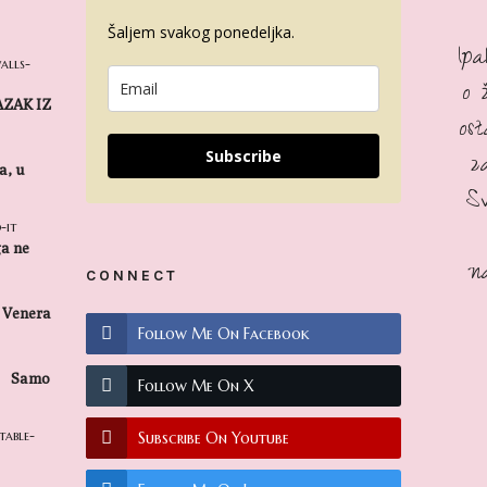
Šaljem svakog ponedeljka.
Ip
o 
LAZAK IZ
os
z
Subscribe
a, u
S
ga ne
n
CONNECT
Venera
Follow Me On Facebook
Samo
Follow Me On X
Subscribe On Youtube