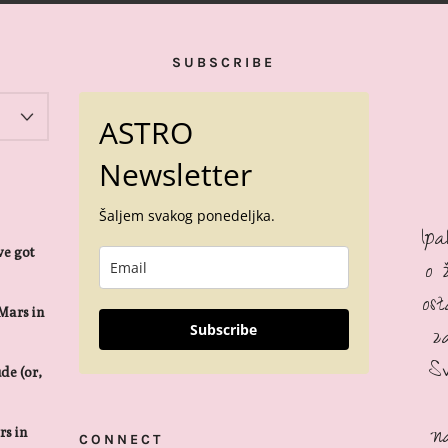
SUBSCRIBE
ASTRO
Newsletter
Šaljem svakog ponedeljka.
Ip
we got
o 
os
Mars in
z
Subscribe
S
de (or,
n
s in
CONNECT