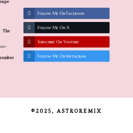
scape
Follow Me On Facebook
Follow Me On X
The
Subscribe On Youtube
Follow Me On Instagram
ecember
©2025, ASTROREMIX