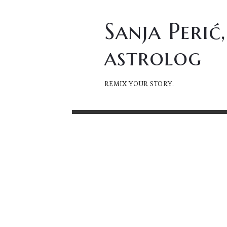
Sanja
Sanja Perić,
Perić,
astrolog
astrolog
REMIX YOUR STORY.