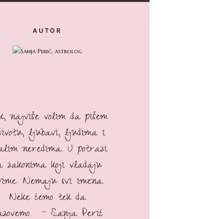
AUTOR
ak, najviše volim da pišem
životu, ljubavi, ljudima i
talim neredima. U potrazi
a zakonima koji vladaju
vime. Nemaju svi imena.
Neke ćemo tek da
azovemo. - Sanja Perić