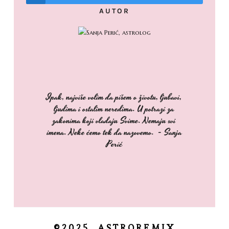
AUTOR
Ipak, najviše volim da pišem o životu, ljubavi,
ljudima i ostalim neredima. U potrazi za
zakonima koji vladaju Svime. Nemaju svi
imena. Neke ćemo tek da nazovemo. - Sanja
Perić
©2025, ASTROREMIX