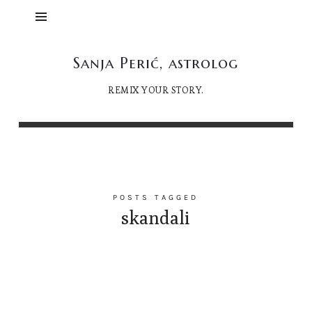
Sanja
Sanja Perić, astrolog
Perić,
REMIX YOUR STORY.
astrolog
POSTS TAGGED
skandali