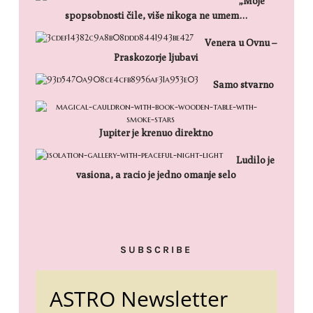
„Moje
spopsobnosti čile, više nikoga ne umem…
Venera u Ovnu –
Praskozorje ljubavi
Samo stvarno
Jupiter je krenuo direktno
Ludilo je
vasiona, a racio je jedno omanje selo
SUBSCRIBE
ASTRO Newsletter