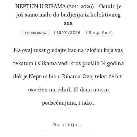
NEPTUN U RIBAMA (2011-2026) – Ostalo je
još samo malo do budjenja iz kolektivnog
sna
16/01/2026
Sanja Perić
ASTROLOGIJA
Na ovaj tekst gledajte kao na izložbu koja vas
tekstom i slikama vodi kroz prošlih 14 godina
dok je Neptun bio u Ribama. Ovaj tekst će biti
osvežen narednih 10 dana novim
podsećanjima, i tako…
Detaljnije