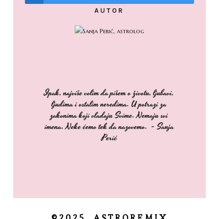
AUTOR
Ipak, najviše volim da pišem o životu, ljubavi,
ljudima i ostalim neredima. U potrazi za
zakonima koji vladaju Svime. Nemaju svi
imena. Neke ćemo tek da nazovemo. - Sanja
Perić
©2025, ASTROREMIX