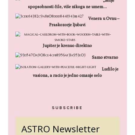
„Moje
spopsobnosti čile, više nikoga ne umem…
Venera u Ovnu –
Praskozorje ljubavi
Jupiter je krenuo direktno
Samo stvarno
Ludilo je
vasiona, a racio je jedno omanje selo
SUBSCRIBE
ASTRO Newsletter