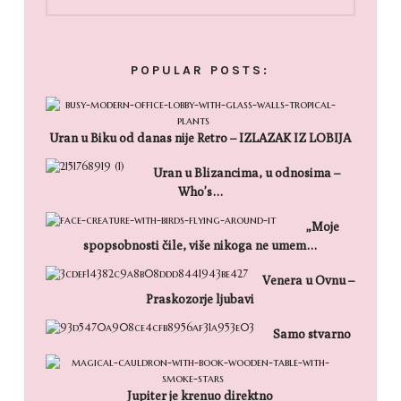
POPULAR POSTS:
Uran u Biku od danas nije Retro – IZLAZAK IZ LOBIJA
Uran u Blizancima, u odnosima –
Who’s…
„Moje
spopsobnosti čile, više nikoga ne umem…
Venera u Ovnu –
Praskozorje ljubavi
Samo stvarno
Jupiter je krenuo direktno