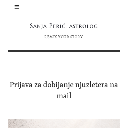
Sanja
Sanja Perić, astrolog
Perić,
REMIX YOUR STORY.
astrolog
Prijava za dobijanje njuzletera na
mail