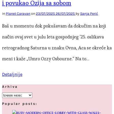
i povukao Ozija sa sobom
in
Planet Caravan
on
23/07/2025
26/07/2025
by
Sanja Perić
Baš u momentu dok pokušavam da dokučim na koji
način ovaj svet u julu leta gospodnjeg ’25. oslikava
retrogradnog Saturna u znaku Ovna, Aca se okreće ka
meni i kaže „Umro Ozzy Osbourne.“ Na to…
Detaljnije
Arhiva
Arhiva
Popular posts: