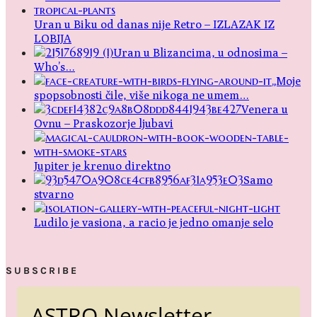
Uran u Biku od danas nije Retro – IZLAZAK IZ
LOBIJA
Uran u Blizancima, u odnosima –
Who’s…
„Moje
spopsobnosti čile, više nikoga ne umem…
Venera u
Ovnu – Praskozorje ljubavi
Jupiter je krenuo direktno
Samo
stvarno
Ludilo je vasiona, a racio je jedno omanje selo
SUBSCRIBE
ASTRO Newsletter