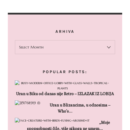
ARHIVA
ARHIVA
POPULAR POSTS:
Uran u Biku od danas nije Retro – IZLAZAK IZ LOBIJA
Uran u Blizancima, u odnosima –
Who’s…
„Moje
spopsobnosti čile, više nikoga ne umem…