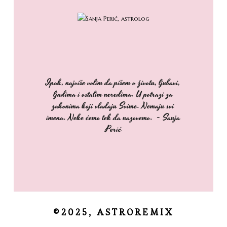
Ipak, najviše volim da pišem o životu, ljubavi,
ljudima i ostalim neredima. U potrazi za
zakonima koji vladaju Svime. Nemaju svi
imena. Neke ćemo tek da nazovemo. - Sanja
Perić
©2025, ASTROREMIX