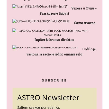
Venera u Ovnu –
Praskozorje ljubavi
Samo stvarno
Jupiter je krenuo direktno
Ludilo je
vasiona, a racio je jedno omanje selo
SUBSCRIBE
ASTRO Newsletter
Šaljem svakog ponedeljka.