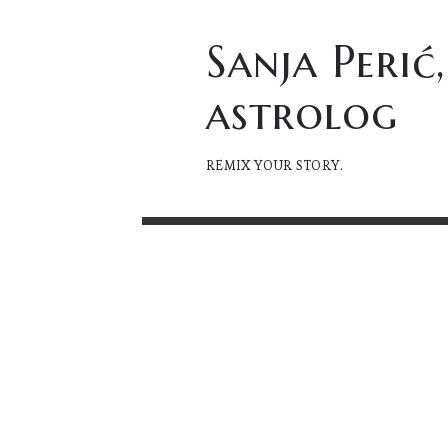
Sanja
Sanja Perić,
Perić,
astrolog
astrolog
REMIX YOUR STORY.