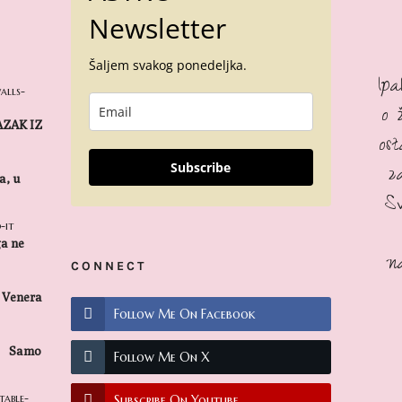
Newsletter
Šaljem svakog ponedeljka.
Ip
o 
LAZAK IZ
os
z
Subscribe
a, u
S
ga ne
n
CONNECT
Venera
Follow Me On Facebook
Samo
Follow Me On X
Subscribe On Youtube