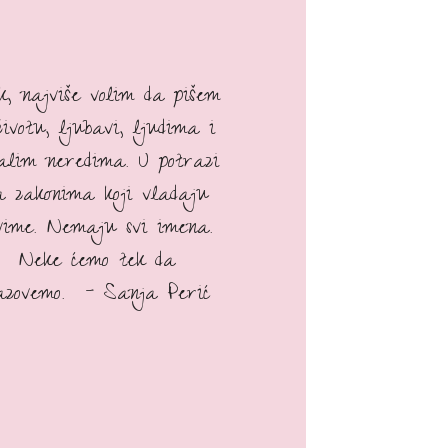
ak, najviše volim da pišem
životu, ljubavi, ljudima i
talim neredima. U potrazi
a zakonima koji vladaju
vime. Nemaju svi imena.
Neke ćemo tek da
azovemo. - Sanja Perić