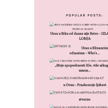
POPULAR POSTS:
Uran u Biku od danas nije Retro – IZ
LOBIJA
Uran u Blizancim
odnosima – Who’s…
„Moje spopsobnosti čile, više niko
umem…
u Ovnu – Praskozorje ljubavi
stvarno