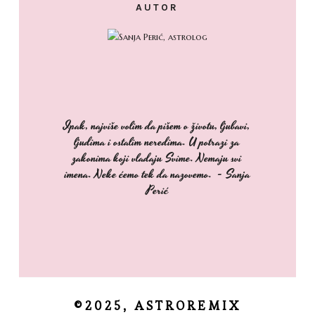
AUTOR
Ipak, najviše volim da pišem o životu, ljubavi,
ljudima i ostalim neredima. U potrazi za
zakonima koji vladaju Svime. Nemaju svi
imena. Neke ćemo tek da nazovemo. - Sanja
Perić
©2025, ASTROREMIX