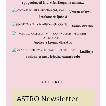
spopsobnosti čile, više nikoga ne umem…
Venera u Ovnu –
Praskozorje ljubavi
Samo stvarno
Jupiter je krenuo direktno
Ludilo je
vasiona, a racio je jedno omanje selo
SUBSCRIBE
ASTRO Newsletter