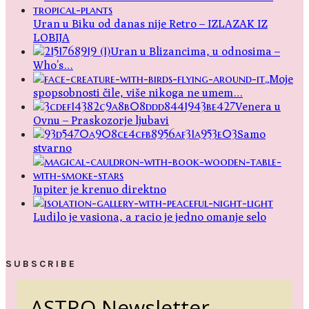
Uran u Biku od danas nije Retro – IZLAZAK IZ
LOBIJA
Uran u Blizancima, u odnosima –
Who’s…
„Moje
spopsobnosti čile, više nikoga ne umem…
Venera u
Ovnu – Praskozorje ljubavi
Samo
stvarno
Jupiter je krenuo direktno
Ludilo je vasiona, a racio je jedno omanje selo
SUBSCRIBE
ASTRO Newsletter